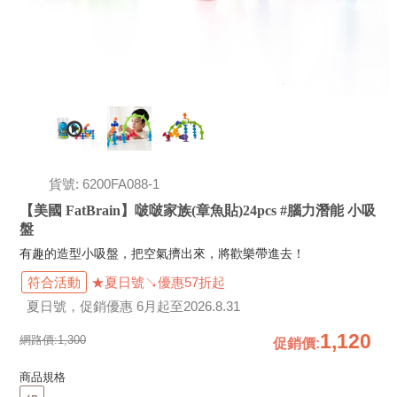
貨號: 6200FA088-1
【美國 FatBrain】啵啵家族(章魚貼)24pcs #腦力潛能 小吸
盤
有趣的造型小吸盤，把空氣擠出來，將歡樂帶進去！
符合活動
★夏日號↘優惠57折起
夏日號，促銷優惠 6月起至2026.8.31
1,120
網路價:
1,300
促銷價
:
商品規格