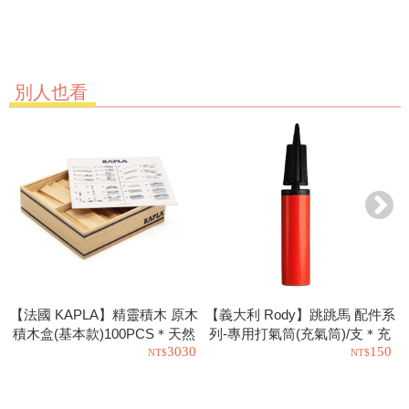
別人也看
【法國 KAPLA】精靈積木 原木
【義大利 Rody】跳跳馬 配件系
積木盒(基本款)100PCS＊天然
列-專用打氣筒(充氣筒)/支＊充
3030
150
松木益智操作幼教積木
氣工具.充氣球.玩具也可以使用