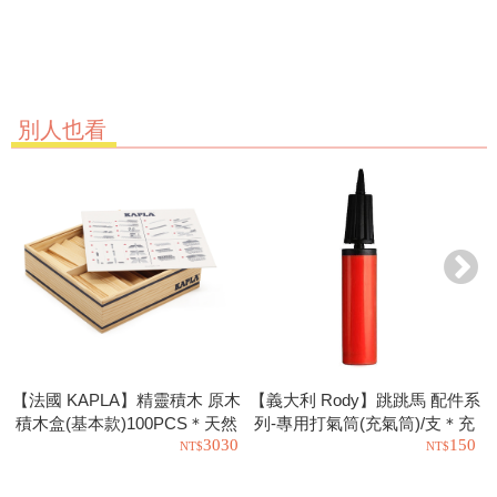
別人也看
【法國 KAPLA】精靈積木 原木
【義大利 Rody】跳跳馬 配件系
積木盒(基本款)100PCS＊天然
列-專用打氣筒(充氣筒)/支＊充
3030
150
松木益智操作幼教積木
氣工具.充氣球.玩具也可以使用