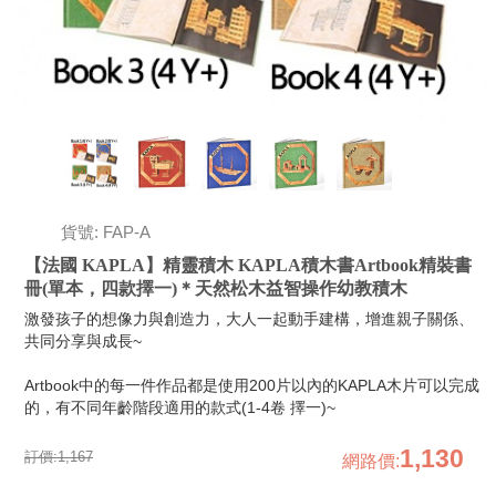
貨號: FAP-A
【法國 KAPLA】精靈積木 KAPLA積木書Artbook精裝書
冊(單本，四款擇一)＊天然松木益智操作幼教積木
激發孩子的想像力與創造力，大人一起動手建構，增進親子關係、
共同分享與成長~
Artbook中的每一件作品都是使用200片以內的KAPLA木片可以完成
的，有不同年齡階段適用的款式(1-4卷 擇一)~
1,130
訂價:
1,167
網路價
: