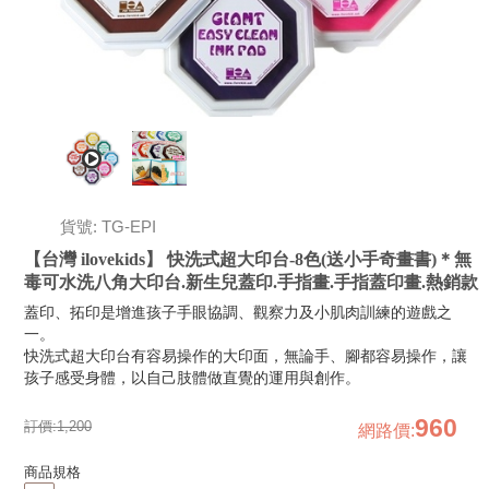
貨號: TG-EPI
【台灣 ilovekids】 快洗式超大印台-8色(送小手奇畫書)＊無
毒可水洗八角大印台.新生兒蓋印.手指畫.手指蓋印畫.熱銷款
蓋印、拓印是增進孩子手眼協調、觀察力及小肌肉訓練的遊戲之
一。
快洗式超大印台有容易操作的大印面，無論手、腳都容易操作，讓
孩子感受身體，以自己肢體做直覺的運用與創作。
960
訂價:
1,200
網路價
:
商品規格