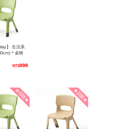
lay】 生活系
30cm)＊桌椅
款兒童傢俱
898
★回饋★
★回饋★