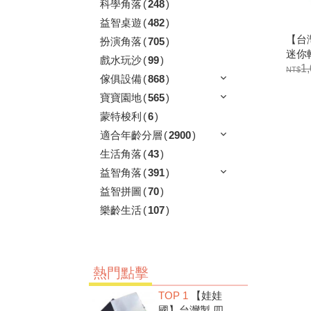
科學角落
(
248
)
益智桌遊
(
482
)
【台灣
扮演角落
(
705
)
迷你
戲水玩沙
(
99
)
列.
1
傢俱設備
(
868
)
寶寶園地
(
565
)
蒙特梭利
(
6
)
適合年齡分層
(
2900
)
生活角落
(
43
)
益智角落
(
391
)
益智拼圖
(
70
)
樂齡生活
(
107
)
熱門點擊
TOP 1
【娃娃
國】台灣製 四