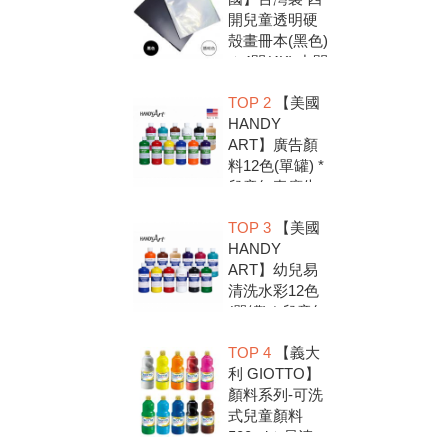
開兒童透明硬
殼畫冊本(黑色)
＊4開(4K).中間
入口有把手底
TOP 2
【美國
扣.資料袋.圖畫
HANDY
紙收集冊.收納
ART】廣告顏
冊
料12色(單罐) *
兒童無毒廣告
顏料，安全好
TOP 3
【美國
放心，彩繪DIY
HANDY
超有趣
ART】幼兒易
清洗水彩12色
(單罐) * 兒童無
毒水彩顏料，
TOP 4
【義大
安全好放心，
利 GIOTTO】
彩繪DIY超有趣
顏料系列-可洗
式兒童顏料
500ml＊易清