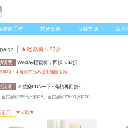
IY繪畫手作
益智桌遊
音樂扮演
戲水
★輕鬆椅↘82折
paign
動說明
Weplay輕鬆椅，回饋↘82折
意事項：本促銷商品不適用滿額活動。
額說明
🎉歡樂FUN一下~滿額再回饋~
全館滿額$999折扣$15。全館滿額$3000折$100。
★回饋★
價商品