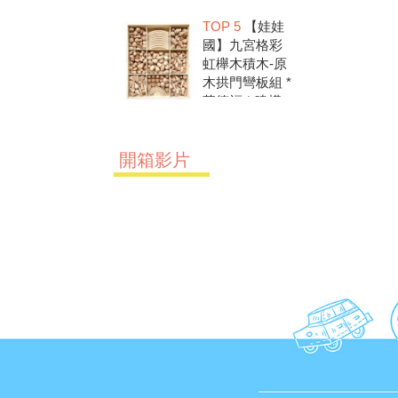
洗.水彩顏料.兒
TOP 5
【娃娃
童美勞.親子部
國】九宮格彩
落客推薦
虹櫸木積木-原
木拱門彎板組 *
華德福 * 建構
積木 * 創意發
想 * 彩虹積木
開箱影片