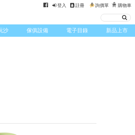
0
0
登入
註冊
詢價單
購物車
玩沙
傢俱設備
電子目錄
新品上市