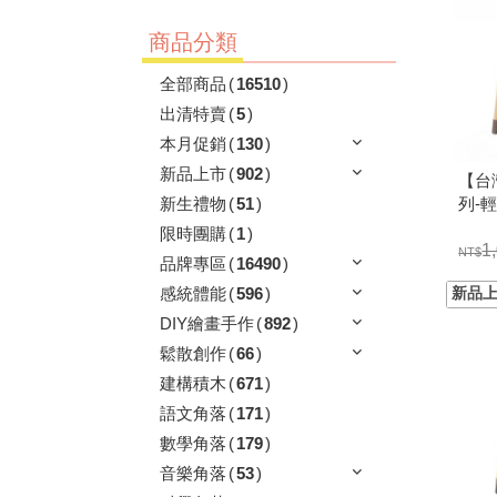
商品分類
全部商品
(
16510
)
出清特賣
(
5
)
本月促銷
(
130
)
新品上市
(
902
)
【台灣
列-輕
新生禮物
(
51
)
系列
限時團購
(
1
)
1
品牌專區
(
16490
)
感統體能
(
596
)
DIY繪畫手作
(
892
)
鬆散創作
(
66
)
建構積木
(
671
)
語文角落
(
171
)
數學角落
(
179
)
音樂角落
(
53
)