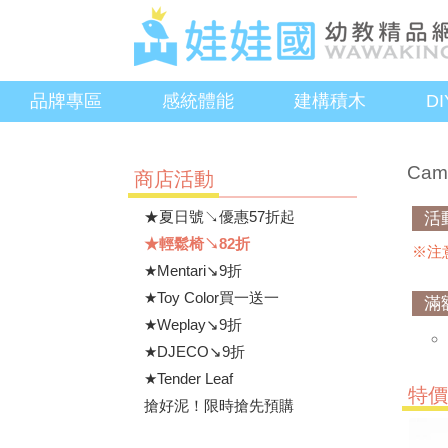
品牌專區
感統體能
建構積木
D
Cam
商店活動
★夏日號↘優惠57折起
活
★輕鬆椅↘82折
※注
★Mentari↘9折
★Toy Color買一送一
滿
★Weplay↘9折
★DJECO↘9折
★Tender Leaf
特
搶好泥！限時搶先預購