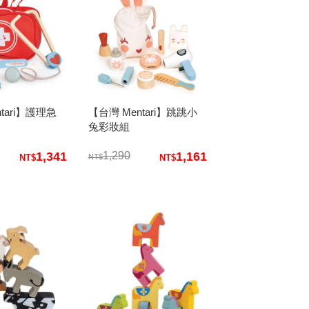
tari】護理急
【台灣 Mentari】跳跳小
兔彩妝組
1,341
1,290
1,161