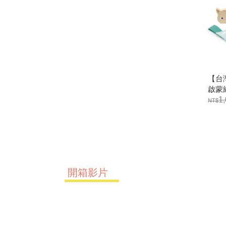
【台灣
啟蒙組
1
開箱影片