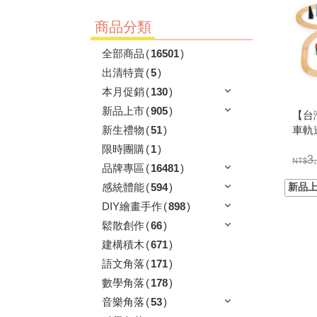
商品分類
全部商品
(
16501
)
出清特賣
(
5
)
本月促銷
(
130
)
新品上市
(
905
)
【台灣
車軌
新生禮物
(
51
)
限時團購
(
1
)
3
品牌專區
(
16481
)
感統體能
(
594
)
DIY繪畫手作
(
898
)
鬆散創作
(
66
)
建構積木
(
671
)
語文角落
(
171
)
數學角落
(
178
)
音樂角落
(
53
)