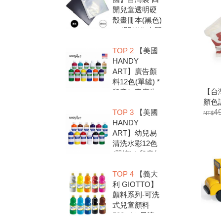
開兒童透明硬
殼畫冊本(黑色)
＊4開(4K).中間
入口有把手底
TOP 2
【美國
扣.資料袋.圖畫
HANDY
紙收集冊.收納
ART】廣告顏
冊
料12色(單罐) *
【台灣
兒童無毒廣告
顏色
顏料，安全好
TOP 3
【美國
4
放心，彩繪DIY
HANDY
超有趣
ART】幼兒易
清洗水彩12色
(單罐) * 兒童無
毒水彩顏料，
TOP 4
【義大
安全好放心，
利 GIOTTO】
彩繪DIY超有趣
顏料系列-可洗
式兒童顏料
500ml＊易清