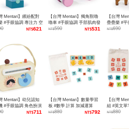
 Mentari】繽紛配對
【台灣 Mentari】獨角獸嚕
【台灣 Men
樂 #手眼協調 專注力 空
嚕車 #手眼協調 手部肌肉發
疊疊樂 #平
 配對 形狀顏色認知 積
90
621
展
590
531
耐心
690
 Mentari】幼兒認知
【台灣 Mentari】數量學習
【台灣 Men
機 #手眼協調 角色扮演
板 #數學 計算 加減運算
組 #英文單
統合
90
711
880
792
880