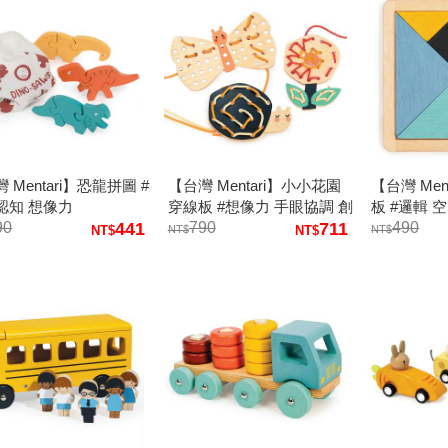
 Mentari】恐龍拼圖 #
【台灣 Mentari】小小花園
【台灣 Men
認知 想像力
穿線板 #想像力 手眼協調 創
板 #邏輯 
90
441
造力
790
711
490