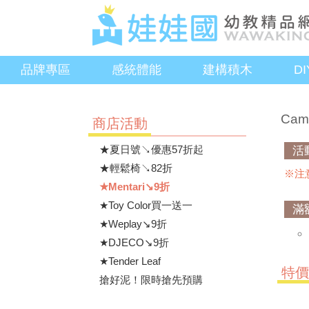
品牌專區
感統體能
建構積木
D
Cam
商店活動
★夏日號↘優惠57折起
活
★輕鬆椅↘82折
※注
★Mentari↘9折
★Toy Color買一送一
滿
★Weplay↘9折
★DJECO↘9折
★Tender Leaf
特
搶好泥！限時搶先預購