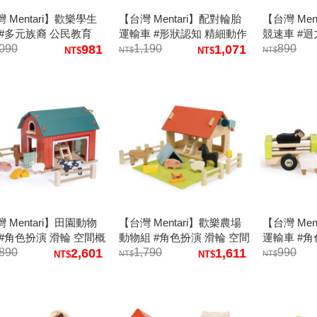
 Mentari】歡樂學生
【台灣 Mentari】配對輪胎
【台灣 Men
 #多元族裔 公民教育
運輸車 #形狀認知 精細動作
競速車 #
,090
981
手眼協調
1,190
1,071
競賽
890
 Mentari】田園動物
【台灣 Mentari】歡樂農場
【台灣 Men
 #角色扮演 滑輪 空間概
動物組 #角色扮演 滑輪 空間
運輸車 #
,890
2,601
概念
1,790
1,611
990