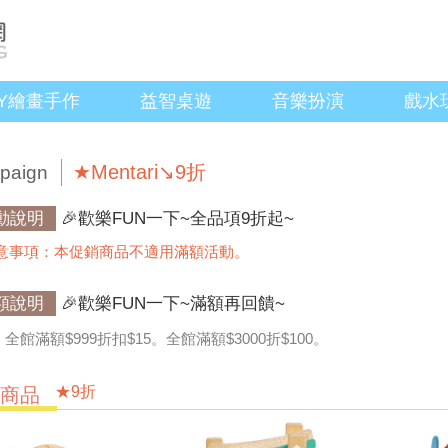
IY繪畫手作
益智桌遊
音樂扮演
戲水
★Mentari↘9折
paign
動說明
🎉歡樂FUN一下~全品項9折起~
意事項：本促銷商品不適用滿額活動。
額說明
🎉歡樂FUN一下~滿額再回饋~
全館滿額$999折扣$15。全館滿額$3000折$100。
★9折
價商品