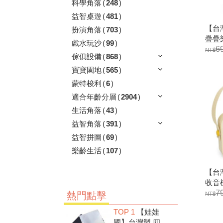
科學角落
(
248
)
益智桌遊
(
481
)
【台灣
扮演角落
(
703
)
疊疊
戲水玩沙
(
99
)
間感
6
傢俱設備
(
868
)
木
寶寶園地
(
565
)
蒙特梭利
(
6
)
適合年齡分層
(
2904
)
生活角落
(
43
)
益智角落
(
391
)
益智拼圖
(
69
)
樂齡生活
(
107
)
【台灣
收音
感覺
7
熱門點擊
TOP 1
【娃娃
國】台灣製 四