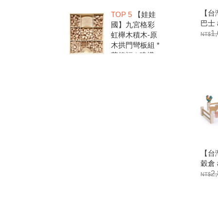
洗.水彩顏料.兒
【台灣
TOP 5
【娃娃
童美勞.親子部
巴士
國】九宮格彩
落客推薦
1
虹櫸木積木-原
木拱門彎板組 *
華德福 * 建構
積木 * 創意發
想 * 彩虹積木
【台灣
穀倉
念
2