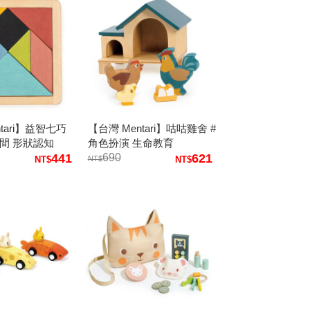
tari】益智七巧
【台灣 Mentari】咕咕雞舍 #
空間 形狀認知
角色扮演 生命教育
441
690
621