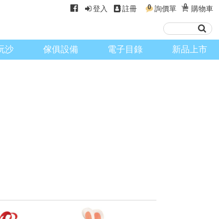
0
0
登入
註冊
詢價單
購物車
玩沙
傢俱設備
電子目錄
新品上市