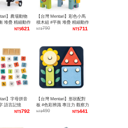
tari】農場動物
【台灣 Mentari】彩色小馬
衡 堆疊 精細動作
積木組 #平衡 堆疊 精細動作
621
耐心
790
711
tari】字母拼音
【台灣 Mentari】形狀配對
字 語言記憶
板 #色彩辨識 專注力 觀察力
792
手眼協調
490
441