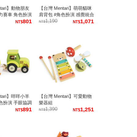
tari】動物朋友
【台灣 Mentari】萌萌貓咪
迴力賽車 角色扮演
肩背包 #角色扮演 感覺統合
801
1,190
1,071
tari】咩咩小羊
【台灣 Mentari】可愛動物
角色扮演 手眼協調
樂器組
891
1,390
1,251