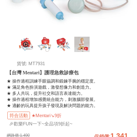
貨號: MT7931
【台灣 Mentari】護理急救診療包
★ 操作過程訓練手眼協調和鍛鍊手腕的穩定度。
★ 滿足角色扮演遊戲，激發想像力和創造力。
★ 多人共玩，提升社交和語言表達能力。
★ 操作過程增加感覺統合能力，刺激腦部發展。
★ 適齡的玩具提升孩子發現及解決問題的能力。
符合活動
★Mentari↘9折
🎉歡樂FUN一下~全品項9折起~
1,341
網路價:
1,490
促銷價
: