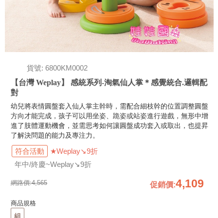
貨號: 6800KM0002
【台灣 Weplay】 感統系列-淘氣仙人掌＊感覺統合.邏輯配
對
幼兒將表情圓盤套入仙人掌主幹時，需配合細枝幹的位置調整圓盤
方向才能完成，孩子可以用坐姿、跪姿或站姿進行遊戲，無形中增
進了肢體運動機會，並需思考如何讓圓盤成功套入或取出，也提昇
了解決問題的能力及專注力。
符合活動
★Weplay↘9折
年中/終慶~Weplay↘9折
4,109
網路價:
4,565
促銷價
:
商品規格
組