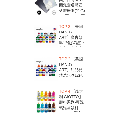
開兒童透明硬
殼畫冊本(黑色)
＊4開(4K).中間
入口有把手底
TOP 2
【美國
扣.資料袋.圖畫
HANDY
紙收集冊.收納
ART】廣告顏
冊
料12色(單罐) *
兒童無毒廣告
顏料，安全好
TOP 3
【美國
放心，彩繪DIY
HANDY
超有趣
ART】幼兒易
清洗水彩12色
(單罐) * 兒童無
毒水彩顏料，
TOP 4
【義大
安全好放心，
利 GIOTTO】
彩繪DIY超有趣
顏料系列-可洗
式兒童顏料
500ml＊易清