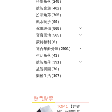
科學角落
(
248
)
益智桌遊
(
482
)
扮演角落
(
705
)
戲水玩沙
(
99
)
傢俱設備
(
868
)
寶寶園地
(
565
)
蒙特梭利
(
6
)
適合年齡分層
(
2901
)
生活角落
(
43
)
益智角落
(
391
)
益智拼圖
(
70
)
樂齡生活
(
107
)
熱門點擊
TOP 1
【娃娃
國】台灣製 四