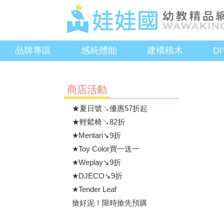
品牌專區
感統體能
建構積木
D
商店活動
★夏日號↘優惠57折起
★輕鬆椅↘82折
★Mentari↘9折
★Toy Color買一送一
★Weplay↘9折
★DJECO↘9折
★Tender Leaf
搶好泥！限時搶先預購