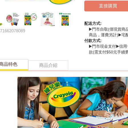
直接購買
配送方式:
▶️門市自取(僅現貨商
71662078089
商品，運費另計)▶️宅
付款方式:
▶️門市現金支付▶️信用
款(需支付$50元手續費
商品特色
商品介紹