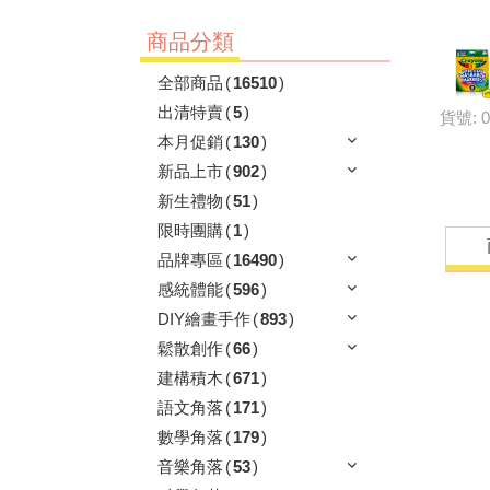
商品分類
全部商品
(
16510
)
出清特賣
(
5
)
貨號: 0
本月促銷
(
130
)
新品上市
(
902
)
新生禮物
(
51
)
限時團購
(
1
)
品牌專區
(
16490
)
感統體能
(
596
)
DIY繪畫手作
(
893
)
鬆散創作
(
66
)
建構積木
(
671
)
語文角落
(
171
)
數學角落
(
179
)
音樂角落
(
53
)