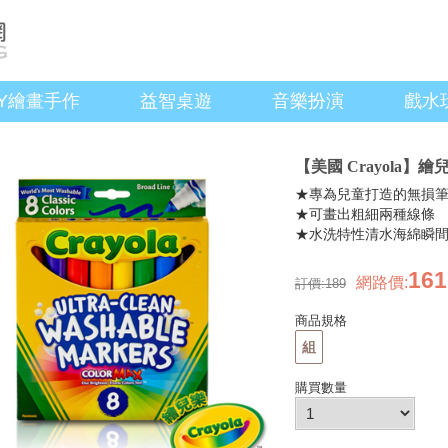
IY繪畫手作
益智桌遊
音樂扮演
戲水
【美國 Crayola
★專為兒童打造的無損
★可畫出粗細兩種線條
★水洗特性清水海綿瞬
161
網路價
:
訂價:
189
商品規格
組
購買數量