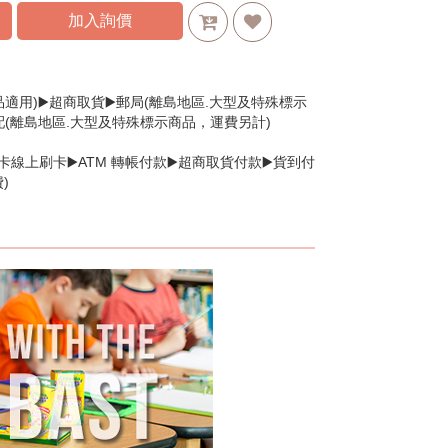
加入詢價
品適用)▶️超商取貨▶️郵局(離島地區.大型及特殊標示
配(離島地區.大型及特殊標示商品，運費另計)
卡線上刷卡▶️ATM 轉帳付款▶️超商取貨付款▶️貨到付
)