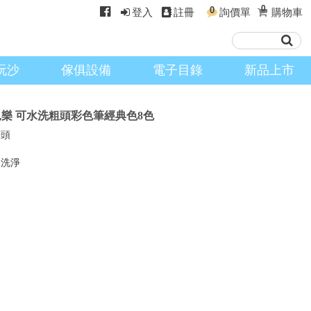
0
0
登入
註冊
詢價單
購物車
玩沙
傢俱設備
電子目錄
新品上市
】繪兒樂 可水洗粗頭彩色筆經典色8色
筆頭
間洗淨