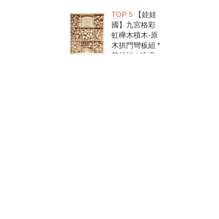
洗.水彩顏料.兒
TOP 5
【娃娃
童美勞.親子部
國】九宮格彩
落客推薦
虹櫸木積木-原
木拱門彎板組 *
華德福 * 建構
積木 * 創意發
想 * 彩虹積木