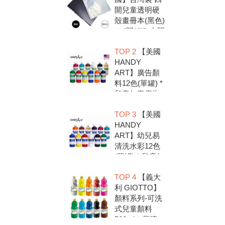
開兒童透明硬
殼畫冊本(黑色)
＊4開(4K).中間
入口有把手底
TOP 2
【美國
扣.資料袋.圖畫
HANDY
紙收集冊.收納
ART】廣告顏
冊
料12色(單罐) *
兒童無毒廣告
顏料，安全好
TOP 3
【美國
放心，彩繪DIY
HANDY
超有趣
ART】幼兒易
清洗水彩12色
(單罐) * 兒童無
毒水彩顏料，
TOP 4
【義大
安全好放心，
利 GIOTTO】
彩繪DIY超有趣
顏料系列-可洗
式兒童顏料
500ml＊易清