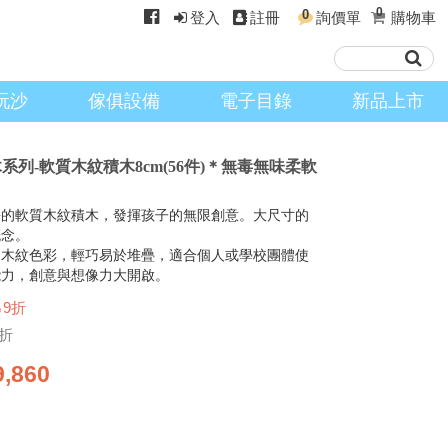
0
0
登入
註冊
詢價單
購物車
玩沙
傢俱設備
電子目錄
新品上市
積木系列-軟質木紋積木8cm(56件)＊無毒無味柔軟
靜的軟質木紋積木，發揮孩子的無限創意。大尺寸的
概念。
的木紋色彩，輕巧易於堆疊，適合個人或學校團體使
能力，創意與想像力大開啟。
↘9折
9折
9,860