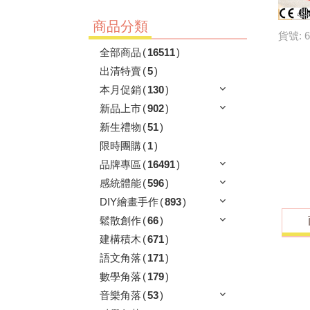
商品分類
貨號: 6
全部商品
(
16511
)
出清特賣
(
5
)
本月促銷
(
130
)
新品上市
(
902
)
新生禮物
(
51
)
限時團購
(
1
)
品牌專區
(
16491
)
感統體能
(
596
)
DIY繪畫手作
(
893
)
鬆散創作
(
66
)
建構積木
(
671
)
語文角落
(
171
)
數學角落
(
179
)
音樂角落
(
53
)