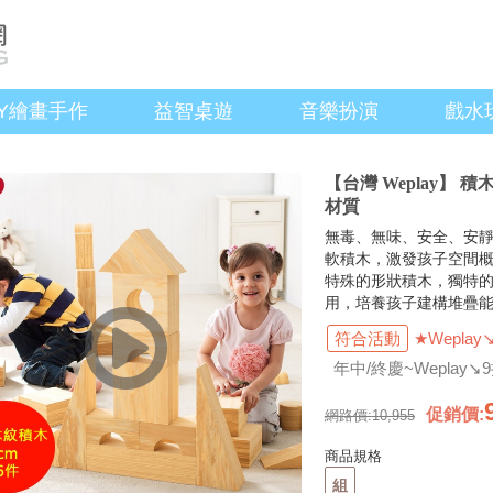
IY繪畫手作
益智桌遊
音樂扮演
戲水
【台灣 Weplay】 
材質
無毒、無味、安全、安
軟積木，激發孩子空間
特殊的形狀積木，獨特
用，培養孩子建構堆疊
符合活動
★Weplay
年中/終慶~Weplay↘
促銷價
:
網路價:
10,955
商品規格
組