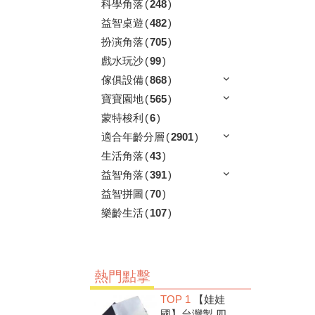
科學角落
(
248
)
益智桌遊
(
482
)
扮演角落
(
705
)
戲水玩沙
(
99
)
傢俱設備
(
868
)
寶寶園地
(
565
)
蒙特梭利
(
6
)
適合年齡分層
(
2901
)
生活角落
(
43
)
益智角落
(
391
)
益智拼圖
(
70
)
樂齡生活
(
107
)
熱門點擊
TOP 1
【娃娃
國】台灣製 四