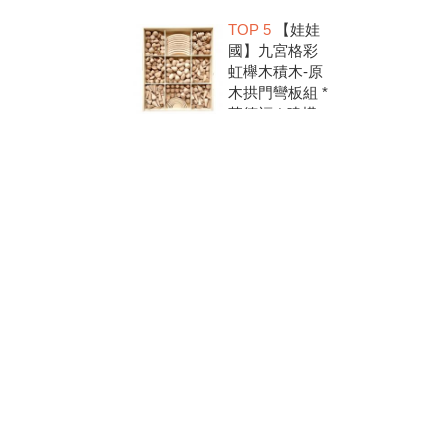
洗.水彩顏料.兒
TOP 5
【娃娃
童美勞.親子部
國】九宮格彩
落客推薦
虹櫸木積木-原
木拱門彎板組 *
華德福 * 建構
積木 * 創意發
想 * 彩虹積木