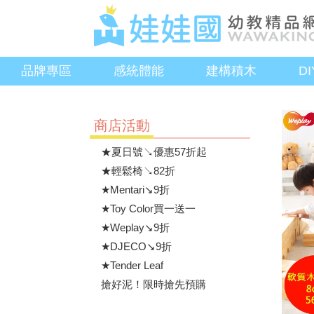
品牌專區
感統體能
建構積木
D
商店活動
★夏日號↘優惠57折起
★輕鬆椅↘82折
★Mentari↘9折
★Toy Color買一送一
★Weplay↘9折
★DJECO↘9折
★Tender Leaf
搶好泥！限時搶先預購