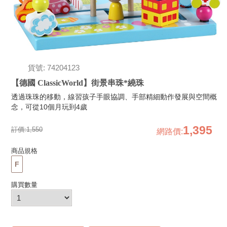
貨號: 74204123
【德國 ClassicWorld】街景串珠*繞珠
透過珠珠的移動，線習孩子手眼協調、手部精細動作發展與空間概
念，可從10個月玩到4歲
1,395
訂價:
1,550
網路價
:
商品規格
F
購買數量