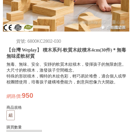
貨號: 6800KC2802-030
【台灣 Weplay】 積木系列-軟質木紋積木4cm(30件)＊無毒
無味柔軟材質
無毒、無味、安全、安靜的軟質木紋積木，發揮孩子的無限創意。
大尺寸的軟積木，激發孩子空間概念。
特殊的形狀積木，獨特的木紋色彩，輕巧易於堆疊，適合個人或學
校團體使用，培養孩子建構堆疊能力，創意與想像力大開啟。
950
網路價
:
商品規格
組
購買數量