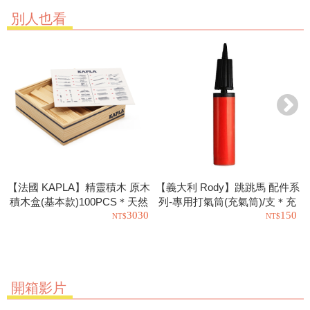
別人也看
【法國 KAPLA】精靈積木 原木
【義大利 Rody】跳跳馬 配件系
積木盒(基本款)100PCS＊天然
列-專用打氣筒(充氣筒)/支＊充
3030
150
松木益智操作幼教積木
氣工具.充氣球.玩具也可以使用
開箱影片