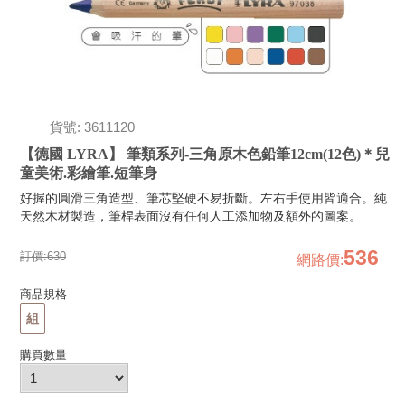
貨號: 3611120
【德國 LYRA】 筆類系列-三角原木色鉛筆12cm(12色)＊兒
童美術.彩繪筆.短筆身
好握的圓滑三角造型、筆芯堅硬不易折斷。左右手使用皆適合。純
天然木材製造，筆桿表面沒有任何人工添加物及額外的圖案。
536
訂價:
630
網路價
:
商品規格
組
購買數量