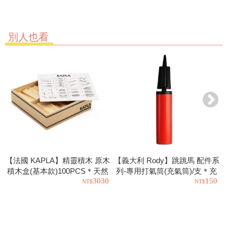
別人也看
【法國 KAPLA】精靈積木 原木
【義大利 Rody】跳跳馬 配件系
積木盒(基本款)100PCS＊天然
列-專用打氣筒(充氣筒)/支＊充
3030
150
松木益智操作幼教積木
氣工具.充氣球.玩具也可以使用