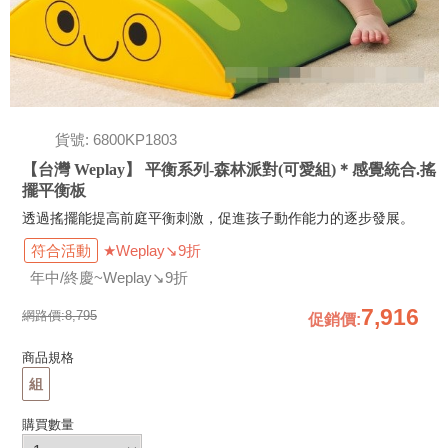
貨號: 6800KP1803
【台灣 Weplay】 平衡系列-森林派對(可愛組)＊感覺統合.搖
擺平衡板
透過搖擺能提高前庭平衡刺激，促進孩子動作能力的逐步發展。
符合活動
★Weplay↘9折
年中/終慶~Weplay↘9折
7,916
網路價:
8,795
促銷價
:
商品規格
組
購買數量