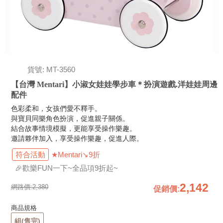
貨號: MT-3560
【台灣 Mentari】小淑女娃娃學步車＊扮演遊戲.洋娃娃周邊
配件
色彩柔和，女孩們愛不釋手。
與寶貝同樂角色扮演，促進親子關係。
結合故事情境模擬，更能享受操作樂趣。
邀請夥伴加入，享受操作樂趣，促進人際。
符合活動
★Mentari↘9折
🎉歡樂FUN一下~全品項9折起~
2,142
網路價:
2,380
促銷價
:
商品規格
組(售完)