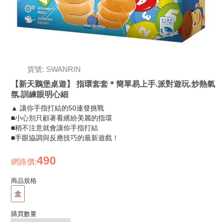
貨號: SWANRIN
【新天鵝堡桌遊】 指環套套＊簡單易上手.派對遊玩.炒熱氣
氛.訓練眼明心細
▲ 讓你手指打結的50連發挑戰
■小心別只顧著看繽紛美麗的指環
■稍不注意就會讓你手指打結
■手眼協調與反應技巧的最新遊戲！
490
網路價
:
商品規格
盒
購買數量