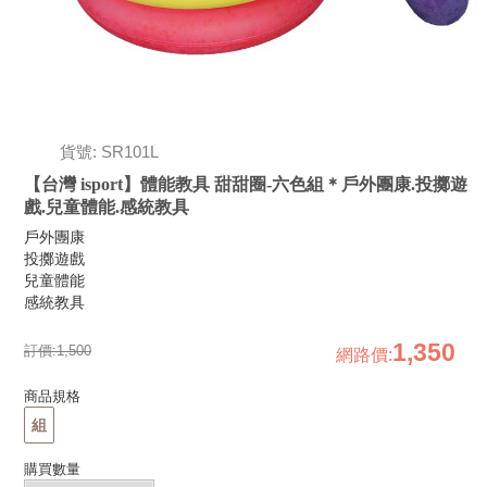
貨號: SR101L
【台灣 isport】體能教具 甜甜圈-六色組＊戶外團康.投擲遊
戲.兒童體能.感統教具
戶外團康
投擲遊戲
兒童體能
感統教具
1,350
訂價:
1,500
網路價
:
商品規格
組
購買數量