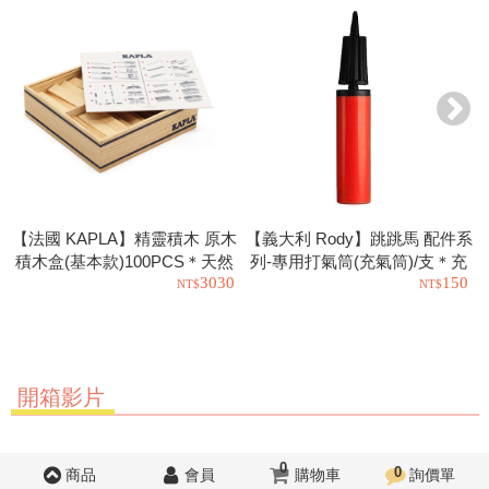
【法國 KAPLA】精靈積木 原木
【義大利 Rody】跳跳馬 配件系
積木盒(基本款)100PCS＊天然
列-專用打氣筒(充氣筒)/支＊充
3030
150
松木益智操作幼教積木
氣工具.充氣球.玩具也可以使用
開箱影片
0
0
商品
會員
購物車
詢價單