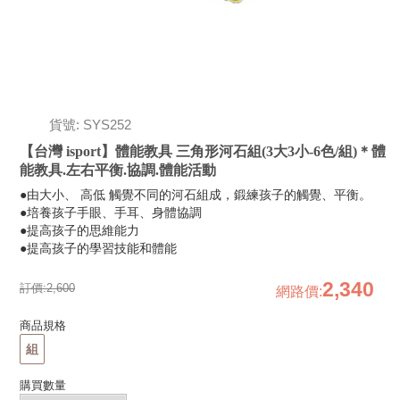
貨號: SYS252
【台灣 isport】體能教具 三角形河石組(3大3小-6色/組)＊體
能教具.左右平衡.協調.體能活動
●由大小、 高低 觸覺不同的河石組成，鍛練孩子的觸覺、平衡。
●培養孩子手眼、手耳、身體協調
●提高孩子的思維能力
●提高孩子的學習技能和體能
2,340
訂價:
2,600
網路價
:
商品規格
組
購買數量