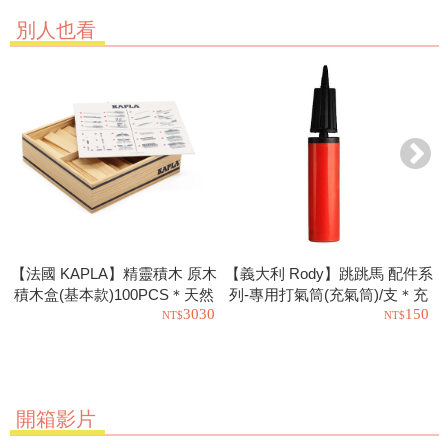
別人也看
【法國 KAPLA】精靈積木 原木
【義大利 Rody】跳跳馬 配件系
積木盒(基本款)100PCS＊天然
列-專用打氣筒(充氣筒)/支＊充
3030
150
松木益智操作幼教積木
氣工具.充氣球.玩具也可以使用
開箱影片