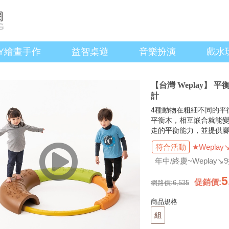
IY繪畫手作
益智桌遊
音樂扮演
戲水
【台灣 Weplay】
計
4種動物在粗細不同的平
平衡木，相互嵌合就能
走的平衡能力，並提供
符合活動
★Weplay
年中/終慶~Weplay↘
5
促銷價
:
網路價:
6,535
商品規格
組