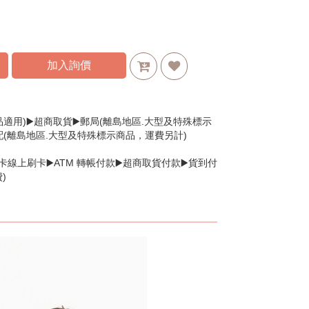
加入詢價
品適用)▶️超商取貨▶️郵局(離島地區.大型及特殊標示
配(離島地區.大型及特殊標示商品，運費另計)
卡線上刷卡▶️ATM 轉帳付款▶️超商取貨付款▶️貨到付
)