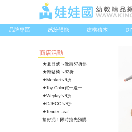
品牌專區
感統體能
建構積木
D
商店活動
★夏日號↘優惠57折起
★輕鬆椅↘82折
★Mentari↘9折
★Toy Color買一送一
★Weplay↘9折
★DJECO↘9折
★Tender Leaf
搶好泥！限時搶先預購