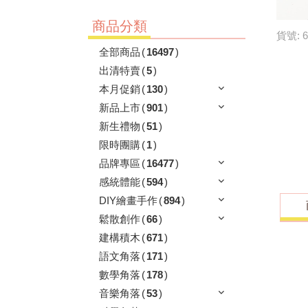
商品分類
貨號: 6
全部商品
(
16497
)
出清特賣
(
5
)
本月促銷
(
130
)
新品上市
(
901
)
新生禮物
(
51
)
限時團購
(
1
)
品牌專區
(
16477
)
感統體能
(
594
)
DIY繪畫手作
(
894
)
鬆散創作
(
66
)
建構積木
(
671
)
語文角落
(
171
)
數學角落
(
178
)
音樂角落
(
53
)