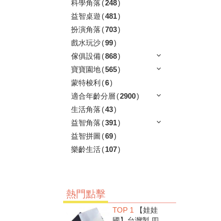
科學角落
(
248
)
益智桌遊
(
481
)
扮演角落
(
703
)
戲水玩沙
(
99
)
傢俱設備
(
868
)
寶寶園地
(
565
)
蒙特梭利
(
6
)
適合年齡分層
(
2900
)
生活角落
(
43
)
益智角落
(
391
)
益智拼圖
(
69
)
樂齡生活
(
107
)
熱門點擊
TOP 1
【娃娃
國】台灣製 四