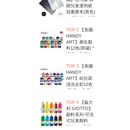
開兒童透明硬
殼畫冊本(黑色)
＊4開(4K).中間
入口有把手底
TOP 2
【美國
扣.資料袋.圖畫
HANDY
紙收集冊.收納
ART】廣告顏
冊
料12色(單罐) *
兒童無毒廣告
顏料，安全好
TOP 3
【美國
放心，彩繪DIY
HANDY
超有趣
ART】幼兒易
清洗水彩12色
(單罐) * 兒童無
毒水彩顏料，
TOP 4
【義大
安全好放心，
利 GIOTTO】
彩繪DIY超有趣
顏料系列-可洗
式兒童顏料
500ml＊易清