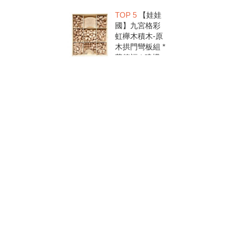
洗.水彩顏料.兒
TOP 5
【娃娃
童美勞.親子部
國】九宮格彩
落客推薦
虹櫸木積木-原
木拱門彎板組 *
華德福 * 建構
積木 * 創意發
想 * 彩虹積木