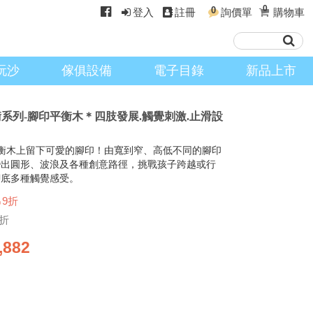
0
0
登入
註冊
詢價單
購物車
玩沙
傢俱設備
電子目錄
新品上市
 平衡系列-腳印平衡木＊四肢發展.觸覺刺激.止滑設
衡木上留下可愛的腳印！由寬到窄、高低不同的腳印
變出圓形、波浪及各種創意路徑，挑戰孩子跨越或行
腳底多種觸覺感受。
↘9折
9折
,882