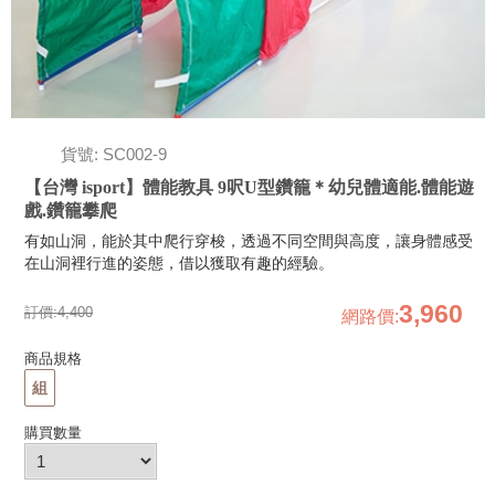
貨號: SC002-9
【台灣 isport】體能教具 9呎U型鑽籠＊幼兒體適能.體能遊
戲.鑽籠攀爬
有如山洞，能於其中爬行穿梭，透過不同空間與高度，讓身體感受
在山洞裡行進的姿態，借以獲取有趣的經驗。
3,960
訂價:
4,400
網路價
:
商品規格
組
購買數量