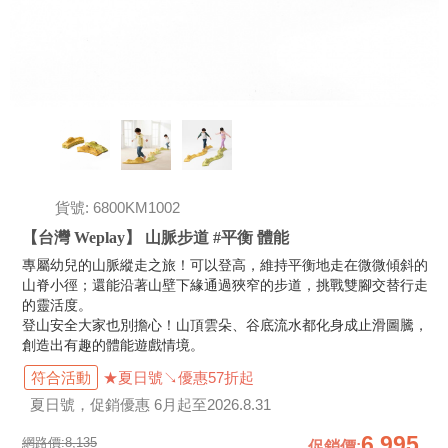
貨號: 6800KM1002
【台灣 Weplay】 山脈步道 #平衡 體能
專屬幼兒的山脈縱走之旅！可以登高，維持平衡地走在微微傾斜的
山脊小徑；還能沿著山壁下緣通過狹窄的步道，挑戰雙腳交替行走
的靈活度。
登山安全大家也別擔心！山頂雲朵、谷底流水都化身成止滑圖騰，
創造出有趣的體能遊戲情境。
符合活動
★夏日號↘優惠57折起
夏日號，促銷優惠 6月起至2026.8.31
6,995
網路價:
8,135
促銷價
: