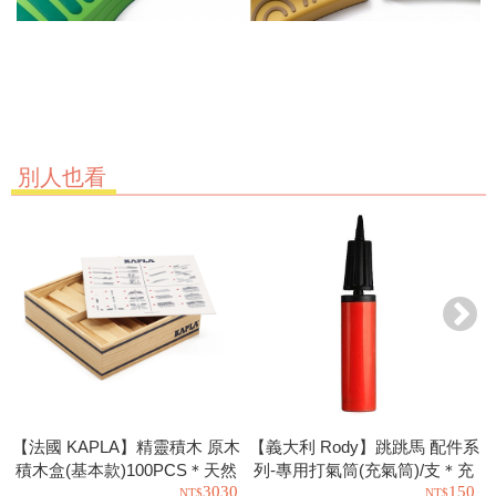
別人也看
【法國 KAPLA】精靈積木 原木
【義大利 Rody】跳跳馬 配件系
積木盒(基本款)100PCS＊天然
列-專用打氣筒(充氣筒)/支＊充
3030
150
松木益智操作幼教積木
氣工具.充氣球.玩具也可以使用