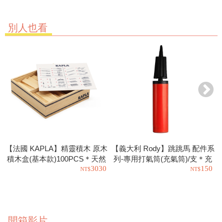
別人也看
【法國 KAPLA】精靈積木 原木
【義大利 Rody】跳跳馬 配件系
積木盒(基本款)100PCS＊天然
列-專用打氣筒(充氣筒)/支＊充
3030
150
松木益智操作幼教積木
氣工具.充氣球.玩具也可以使用
開箱影片