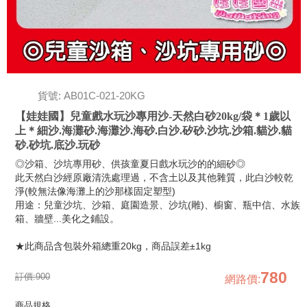
貨號: AB01C-021-20KG
【娃娃國】兒童戲水玩沙專用沙-天然白砂20kg/袋＊1歲以
上＊細沙.海灘砂.海灘沙.海砂.白沙.矽砂.沙坑.沙箱.貓沙.貓
砂.砂坑.底沙.玩砂
◎沙箱、沙坑專用砂、供孩童夏日戲水玩沙的的細砂◎
此天然白沙經原廠清洗處理過，不含土以及其他雜質，此白沙較乾
淨(較無法像海灘上的沙那樣固定塑型)
用途：兒童沙坑、沙箱、庭園造景、沙坑(雕)、櫥窗、瓶中信、水族
箱、牆壁...美化之鋪設。
★此商品含包裝外箱總重20kg，商品誤差±1kg
780
訂價:
900
網路價
:
商品規格