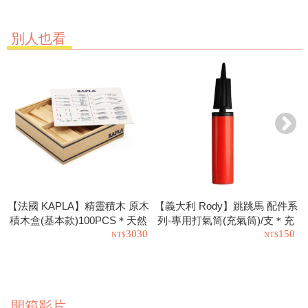
別人也看
【法國 KAPLA】精靈積木 原木
【義大利 Rody】跳跳馬 配件系
積木盒(基本款)100PCS＊天然
列-專用打氣筒(充氣筒)/支＊充
3030
150
松木益智操作幼教積木
氣工具.充氣球.玩具也可以使用
開箱影片