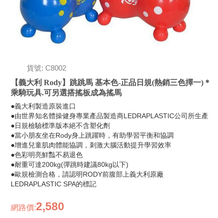
貨號: C8002
【義大利 Rody】跳跳馬 基本色-正品日規(熱銷三色擇一)＊
乘騎玩具.可另選搭搖板成為搖馬
●義大利製造原裝進口
●由世界知名體操健身專業產品製造商LEDRAPLASTIC公司所生產
●日規檢驗標準版本絕不含塑化劑
●當小朋友坐在Rody身上跳躍時，有助學習平衡和協調
●增進兒童肌肉體能協調，刺激大腦活動提升學習效率
●色彩明亮鮮豔不易退色
●耐重可達200kg(彈跳時建議80kg以下)
●歐規檢測合格，請認明RODY前腹部上義大利原廠
LEDRAPLASTIC SPA的標記
2,580
網路價
: