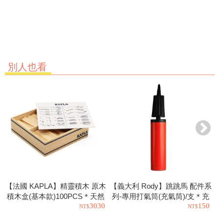
別人也看
【法國 KAPLA】精靈積木 原木
【義大利 Rody】跳跳馬 配件系
積木盒(基本款)100PCS＊天然
列-專用打氣筒(充氣筒)/支＊充
3030
150
松木益智操作幼教積木
氣工具.充氣球.玩具也可以使用