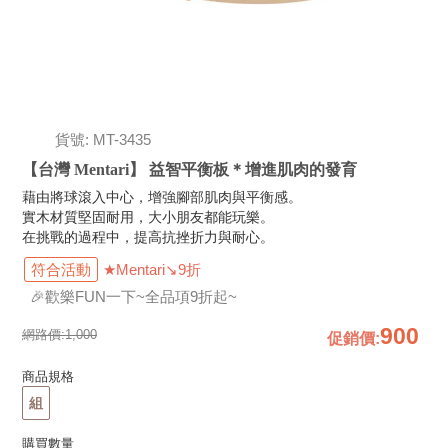
貨號: MT-3435
【台灣 Mentari】 益智平衡板＊增進肌肉的發育
藉由將球滾入中心，增強腳部肌肉與平衡感。
實木材質堅固耐用，大小朋友都能玩樂。
在挑戰的過程中，提高抗挫折力與耐心。
符合活動
★Mentari↘9折
🎉歡樂FUN一下~全品項9折起~
900
網路價:
1,000
促銷價
:
商品規格
組
購買數量