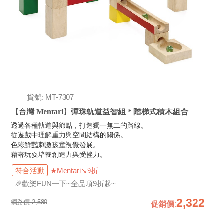
貨號: MT-7307
【台灣 Mentari】彈珠軌道益智組＊階梯式積木組合
透過各種軌道與節點，打造獨一無二的路線。
從遊戲中理解重力與空間結構的關係。
色彩鮮豔刺激孩童視覺發展。
藉著玩耍培養創造力與受挫力。
符合活動
★Mentari↘9折
🎉歡樂FUN一下~全品項9折起~
2,322
網路價:
2,580
促銷價
: