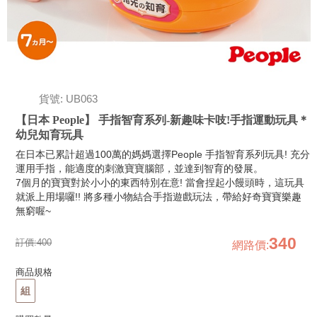
貨號: UB063
【日本 People】 手指智育系列-新趣味卡吱!手指運動玩具＊
幼兒知育玩具
在日本已累計超過100萬的媽媽選擇People 手指智育系列玩具! 充分
運用手指，能適度的刺激寶寶腦部，並達到智育的發展。
7個月的寶寶對於小小的東西特別在意! 當會捏起小饅頭時，這玩具
就派上用場囉!! 將多種小物結合手指遊戲玩法，帶給好奇寶寶樂趣
無窮喔~
340
訂價:
400
網路價
:
商品規格
組