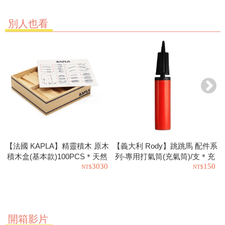
別人也看
【法國 KAPLA】精靈積木 原木
【義大利 Rody】跳跳馬 配件系
積木盒(基本款)100PCS＊天然
列-專用打氣筒(充氣筒)/支＊充
3030
150
松木益智操作幼教積木
氣工具.充氣球.玩具也可以使用
開箱影片