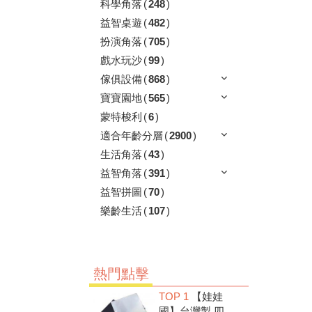
科學角落
(
248
)
益智桌遊
(
482
)
扮演角落
(
705
)
戲水玩沙
(
99
)
傢俱設備
(
868
)
寶寶園地
(
565
)
蒙特梭利
(
6
)
適合年齡分層
(
2900
)
生活角落
(
43
)
益智角落
(
391
)
益智拼圖
(
70
)
樂齡生活
(
107
)
熱門點擊
TOP 1
【娃娃
國】台灣製 四