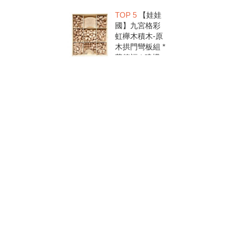
洗.水彩顏料.兒
TOP 5
【娃娃
童美勞.親子部
國】九宮格彩
落客推薦
虹櫸木積木-原
木拱門彎板組 *
華德福 * 建構
積木 * 創意發
想 * 彩虹積木