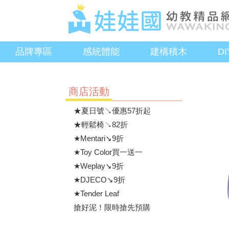
品牌專區
感統體能
建構積木
D
商店活動
★夏日號↘優惠57折起
★輕鬆椅↘82折
★Mentari↘9折
★Toy Color買一送一
★Weplay↘9折
★DJECO↘9折
★Tender Leaf
搶好泥！限時搶先預購