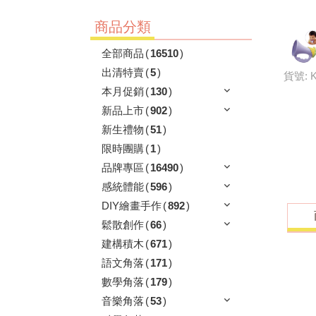
商品分類
全部商品
(
16510
)
出清特賣
(
5
)
貨號: 
本月促銷
(
130
)
新品上市
(
902
)
新生禮物
(
51
)
限時團購
(
1
)
品牌專區
(
16490
)
感統體能
(
596
)
DIY繪畫手作
(
892
)
鬆散創作
(
66
)
建構積木
(
671
)
語文角落
(
171
)
數學角落
(
179
)
音樂角落
(
53
)