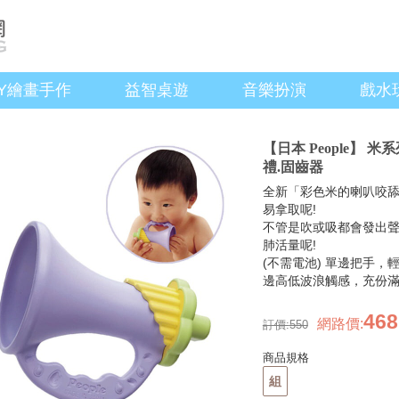
IY繪畫手作
益智桌遊
音樂扮演
戲水
【日本 People】
禮.固齒器
全新「彩色米的喇叭咬舔
易拿取呢!
不管是吹或吸都會發出聲
肺活量呢!
(不需電池) 單邊把手
邊高低波浪觸感，充份滿
468
網路價
:
訂價:
550
商品規格
組