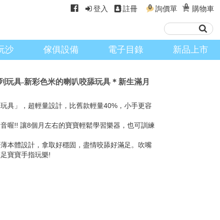
0
0
登入
註冊
詢價單
購物車
玩沙
傢俱設備
電子目錄
新品上市
 米系列玩具-新彩色米的喇叭咬舔玩具＊新生滿月
玩具」，超輕量設計，比舊款輕量40%，小手更容
音喔!! 讓8個月左右的寶寶輕鬆學習樂器，也可訓練
，輕薄本體設計，拿取好穩固，盡情咬舔好滿足。吹嘴
足寶寶手指玩樂!