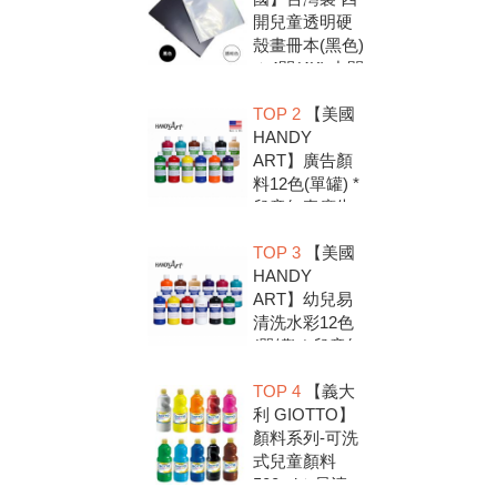
開兒童透明硬
殼畫冊本(黑色)
＊4開(4K).中間
入口有把手底
TOP 2
【美國
扣.資料袋.圖畫
HANDY
紙收集冊.收納
ART】廣告顏
冊
料12色(單罐) *
兒童無毒廣告
顏料，安全好
TOP 3
【美國
放心，彩繪DIY
HANDY
超有趣
ART】幼兒易
清洗水彩12色
(單罐) * 兒童無
毒水彩顏料，
TOP 4
【義大
安全好放心，
利 GIOTTO】
彩繪DIY超有趣
顏料系列-可洗
式兒童顏料
500ml＊易清