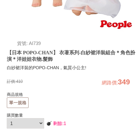
貨號: AI739
【日本 POPO-CHAN】 衣著系列-白紗裙洋裝組合＊角色扮
演＊洋娃娃衣物.髮飾
白紗裙洋裝的POPO-CHAN，氣質小公主!
349
訂價:
410
網路價
:
商品規格
單一規格
購買數量
剩餘:
1