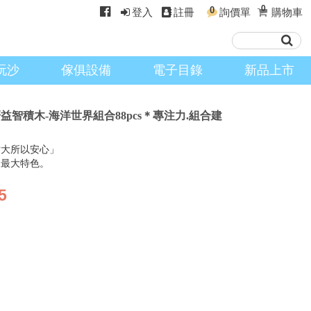
0
0
登入
註冊
詢價單
購物車
玩沙
傢俱設備
電子目錄
新品上市
學研益智積木-海洋世界組合88pcs＊專注力.組合建
寸大所以安心」
的最大特色。
5