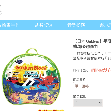
IY繪畫手作
益智桌遊
音樂扮演
戲水
【日本 Gakken】
構.激發想像力
「材質軟所以安全，尺
這是學研益智積木玩具
97
網路價
:
訂價:
1,250
商品規格
單一規格
購買數量