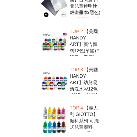
開兒童透明硬
殼畫冊本(黑色)
＊4開(4K).中間
入口有把手底
TOP 2
【美國
扣.資料袋.圖畫
HANDY
紙收集冊.收納
ART】廣告顏
冊
料12色(單罐) *
兒童無毒廣告
顏料，安全好
TOP 3
【美國
放心，彩繪DIY
HANDY
超有趣
ART】幼兒易
清洗水彩12色
(單罐) * 兒童無
毒水彩顏料，
TOP 4
【義大
安全好放心，
利 GIOTTO】
彩繪DIY超有趣
顏料系列-可洗
式兒童顏料
500ml＊易清