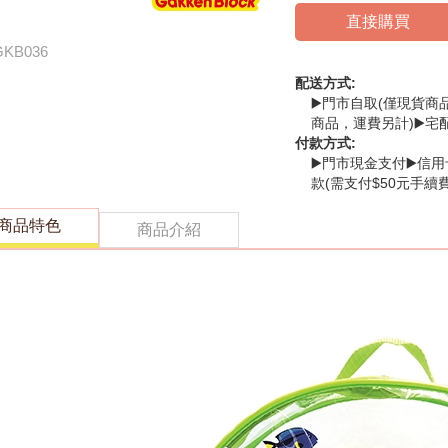
直接購買
GKB036
配送方式:
▶️門市自取(僅現貨商
商品，運費另計)▶️宅
付款方式:
▶️門市現金支付▶️信用
款(需支付$50元手續費
商品特色
商品介紹