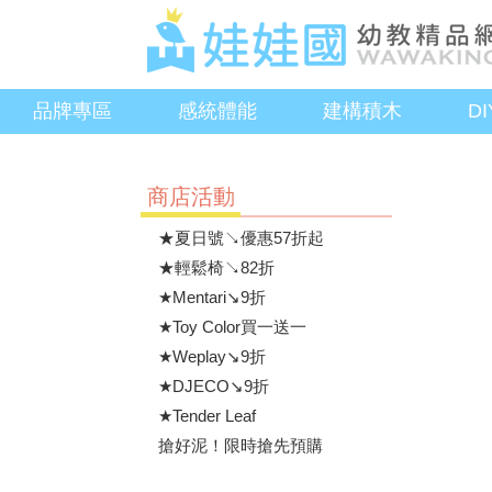
品牌專區
感統體能
建構積木
D
商店活動
★夏日號↘優惠57折起
★輕鬆椅↘82折
★Mentari↘9折
★Toy Color買一送一
★Weplay↘9折
★DJECO↘9折
★Tender Leaf
搶好泥！限時搶先預購