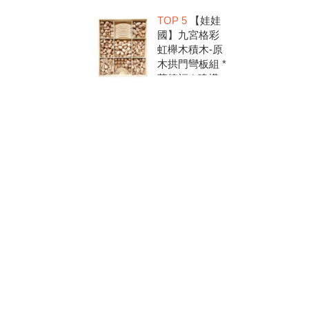
洗.水彩顏料.兒
TOP 5
【娃娃
童美勞.親子部
國】九宮格彩
落客推薦
虹櫸木積木-原
木拱門彎板組 *
華德福 * 建構
積木 * 創意發
想 * 彩虹積木