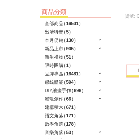
商品分類
貨號: 
全部商品
(
16501
)
出清特賣
(
5
)
本月促銷
(
130
)
新品上市
(
905
)
新生禮物
(
51
)
限時團購
(
1
)
品牌專區
(
16481
)
感統體能
(
594
)
DIY繪畫手作
(
898
)
鬆散創作
(
66
)
建構積木
(
671
)
語文角落
(
171
)
數學角落
(
178
)
音樂角落
(
53
)