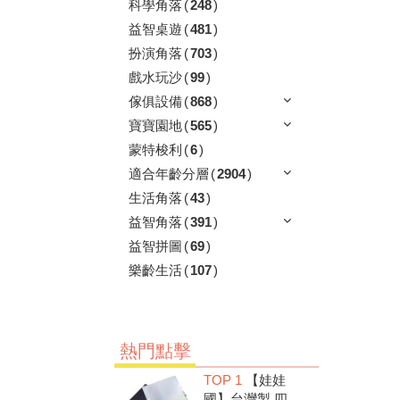
科學角落
(
248
)
益智桌遊
(
481
)
扮演角落
(
703
)
戲水玩沙
(
99
)
傢俱設備
(
868
)
寶寶園地
(
565
)
蒙特梭利
(
6
)
適合年齡分層
(
2904
)
生活角落
(
43
)
益智角落
(
391
)
益智拼圖
(
69
)
樂齡生活
(
107
)
熱門點擊
TOP 1
【娃娃
國】台灣製 四