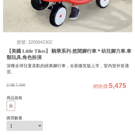
貨號: 3200642302
【美國 Little Tikes】 騎乘系列-悠閒腳行車＊幼兒腳力車.車
類玩具.角色扮演
深獲全球兒童喜歡的經典腳行車，全新微笑版上市，室內室外皆適
宜。
5,475
訂價:
7,300
網路價
:
商品規格
台
購買數量