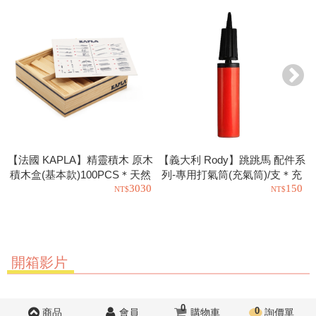
【法國 KAPLA】精靈積木 原木
【義大利 Rody】跳跳馬 配件系
積木盒(基本款)100PCS＊天然
列-專用打氣筒(充氣筒)/支＊充
3030
150
松木益智操作幼教積木
氣工具.充氣球.玩具也可以使用
開箱影片
0
0
商品
會員
購物車
詢價單