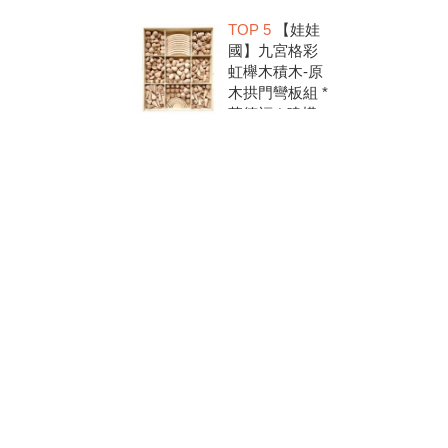
洗.水彩顏料.兒
TOP 5
【娃娃
童美勞.親子部
國】九宮格彩
落客推薦
虹櫸木積木-原
木拱門彎板組 *
華德福 * 建構
積木 * 創意發
想 * 彩虹積木