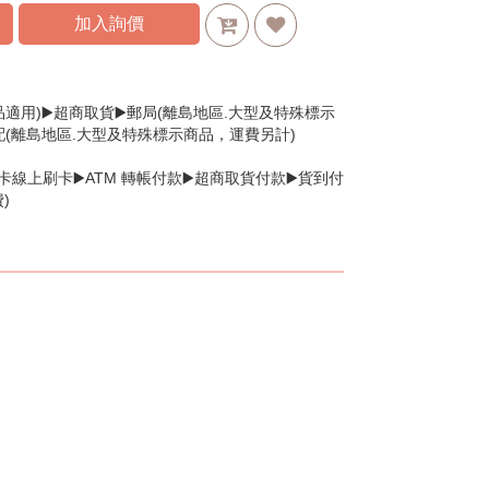
加入詢價
品適用)▶️超商取貨▶️郵局(離島地區.大型及特殊標示
配(離島地區.大型及特殊標示商品，運費另計)
卡線上刷卡▶️ATM 轉帳付款▶️超商取貨付款▶️貨到付
)