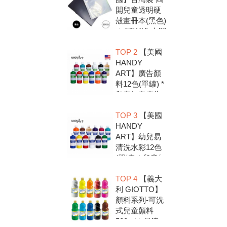
開兒童透明硬
殼畫冊本(黑色)
＊4開(4K).中間
入口有把手底
TOP 2
【美國
扣.資料袋.圖畫
HANDY
紙收集冊.收納
ART】廣告顏
冊
料12色(單罐) *
兒童無毒廣告
顏料，安全好
TOP 3
【美國
放心，彩繪DIY
HANDY
超有趣
ART】幼兒易
清洗水彩12色
(單罐) * 兒童無
毒水彩顏料，
TOP 4
【義大
安全好放心，
利 GIOTTO】
彩繪DIY超有趣
顏料系列-可洗
式兒童顏料
500ml＊易清