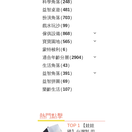
科學角落
(
248
)
益智桌遊
(
481
)
扮演角落
(
703
)
戲水玩沙
(
99
)
傢俱設備
(
868
)
寶寶園地
(
565
)
蒙特梭利
(
6
)
適合年齡分層
(
2904
)
生活角落
(
43
)
益智角落
(
391
)
益智拼圖
(
69
)
樂齡生活
(
107
)
熱門點擊
TOP 1
【娃娃
國】台灣製 四