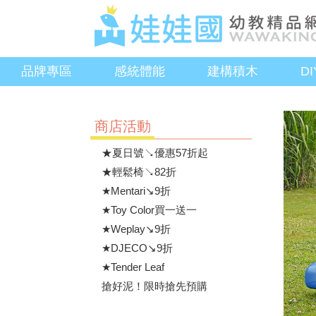
品牌專區
感統體能
建構積木
D
商店活動
★夏日號↘優惠57折起
★輕鬆椅↘82折
★Mentari↘9折
★Toy Color買一送一
★Weplay↘9折
★DJECO↘9折
★Tender Leaf
搶好泥！限時搶先預購