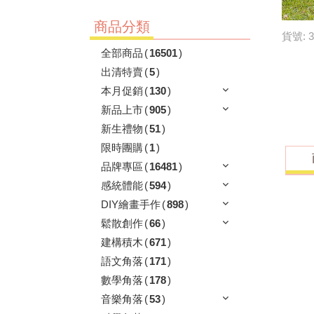
商品分類
貨號: 3
全部商品
(
16501
)
出清特賣
(
5
)
本月促銷
(
130
)
新品上市
(
905
)
新生禮物
(
51
)
限時團購
(
1
)
品牌專區
(
16481
)
感統體能
(
594
)
DIY繪畫手作
(
898
)
鬆散創作
(
66
)
建構積木
(
671
)
語文角落
(
171
)
數學角落
(
178
)
音樂角落
(
53
)