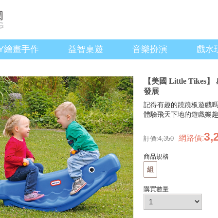
IY繪畫手作
益智桌遊
音樂扮演
戲水
【美國 Little Ti
發展
記得有趣的蹺蹺板遊戲
體驗飛天下地的遊戲樂
3,
網路價
:
訂價:
4,350
商品規格
組
購買數量