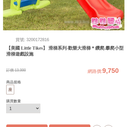
貨號: 3200172816
【美國 Little Tikes】 滑梯系列-歡樂大滑梯＊鑽爬.攀爬小型
滑梯遊戲設施
9,750
訂價:
13,000
網路價
:
商品規格
座
購買數量