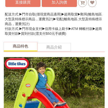
直接購買
加入詢價
配送方式:▶️門市自取(僅現貨商品適用)▶️超商取貨▶️郵局(離島地區.
大型及特殊標示商品，運費另計)▶️宅配(離島地區.大型及特殊標示
商品，運費另計)
付款方式:▶️門市現金支付▶️信用卡線上刷卡▶️ATM 轉帳付款▶️超商
取貨付款▶️貨到付款(需支付$50元手續費)
商品特色
商品介紹