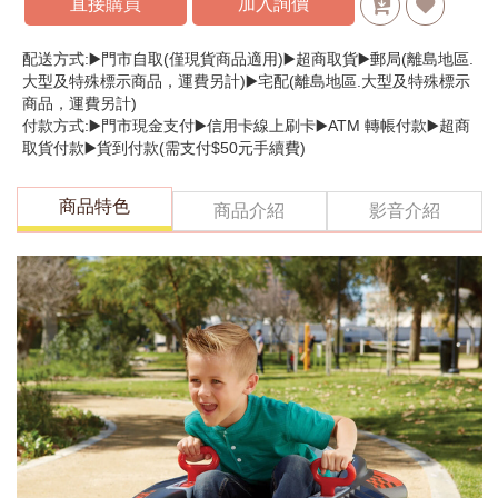
直接購買
加入詢價
配送方式:▶️門市自取(僅現貨商品適用)▶️超商取貨▶️郵局(離島地區.
大型及特殊標示商品，運費另計)▶️宅配(離島地區.大型及特殊標示
商品，運費另計)
付款方式:▶️門市現金支付▶️信用卡線上刷卡▶️ATM 轉帳付款▶️超商
取貨付款▶️貨到付款(需支付$50元手續費)
商品特色
商品介紹
影音介紹