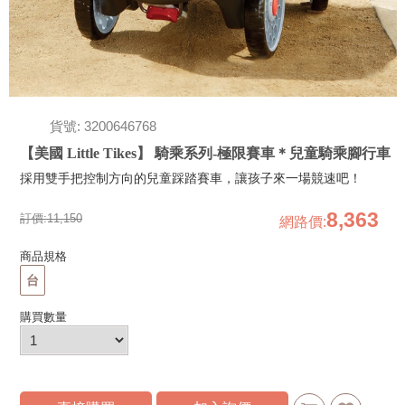
貨號: 3200646768
【美國 Little Tikes】 騎乘系列-極限賽車＊兒童騎乘腳行車
採用雙手把控制方向的兒童踩踏賽車，讓孩子來一場競速吧！
8,363
訂價:
11,150
網路價
:
商品規格
台
購買數量