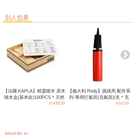
別人也看
【法國 KAPLA】精靈積木 原木
【義大利 Rody】跳跳馬 配件系
積木盒(基本款)100PCS＊天然
列-專用打氣筒(充氣筒)/支＊充
3030
150
松木益智操作幼教積木
氣工具.充氣球.玩具也可以使用
開箱影片