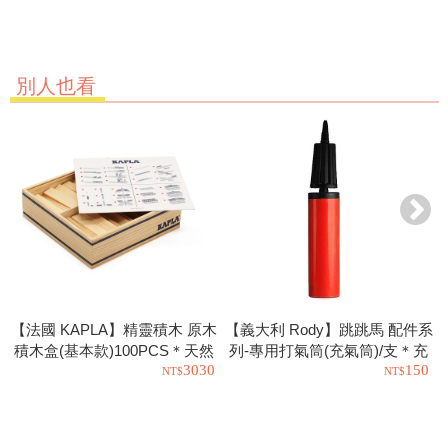
別人也看
【法國 KAPLA】精靈積木 原木
【義大利 Rody】跳跳馬 配件系
積木盒(基本款)100PCS＊天然
列-專用打氣筒(充氣筒)/支＊充
3030
150
松木益智操作幼教積木
氣工具.充氣球.玩具也可以使用