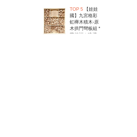
洗.水彩顏料.兒
TOP 5
【娃娃
童美勞.親子部
國】九宮格彩
落客推薦
虹櫸木積木-原
木拱門彎板組 *
華德福 * 建構
積木 * 創意發
想 * 彩虹積木