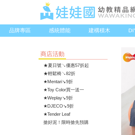
品牌專區
感統體能
建構積木
D
商店活動
★夏日號↘優惠57折起
★輕鬆椅↘82折
★Mentari↘9折
★Toy Color買一送一
★Weplay↘9折
★DJECO↘9折
★Tender Leaf
搶好泥！限時搶先預購