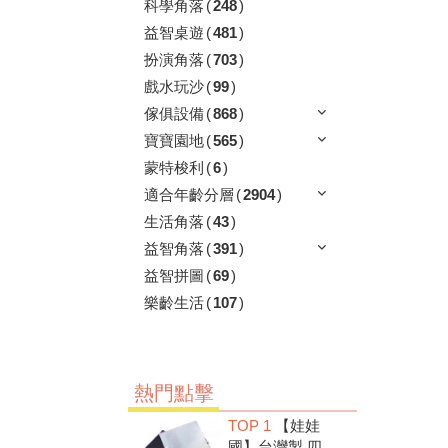
科學角落
(
248
)
益智桌遊
(
481
)
扮演角落
(
703
)
戲水玩沙
(
99
)
傢俱設備
(
868
)
寶寶園地
(
565
)
蒙特梭利
(
6
)
適合年齡分層
(
2904
)
生活角落
(
43
)
益智角落
(
391
)
益智拼圖
(
69
)
樂齡生活
(
107
)
熱門點擊
TOP 1
【娃娃
國】台灣製 四