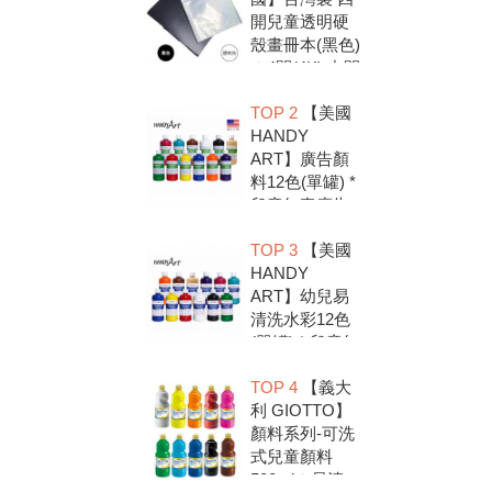
開兒童透明硬
殼畫冊本(黑色)
＊4開(4K).中間
入口有把手底
TOP 2
【美國
扣.資料袋.圖畫
HANDY
紙收集冊.收納
ART】廣告顏
冊
料12色(單罐) *
兒童無毒廣告
顏料，安全好
TOP 3
【美國
放心，彩繪DIY
HANDY
超有趣
ART】幼兒易
清洗水彩12色
(單罐) * 兒童無
毒水彩顏料，
TOP 4
【義大
安全好放心，
利 GIOTTO】
彩繪DIY超有趣
顏料系列-可洗
式兒童顏料
500ml＊易清