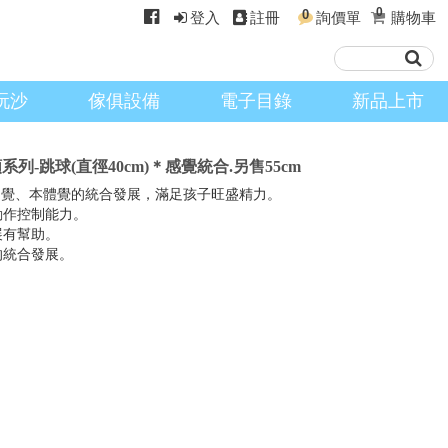
0
0
登入
註冊
詢價單
購物車
玩沙
傢俱設備
電子目錄
新品上市
類系列-跳球(直徑40cm)＊感覺統合.另售55cm
庭覺、本體覺的統合發展，滿足孩子旺盛精力。
動作控制能力。
展有幫助。
的統合發展。