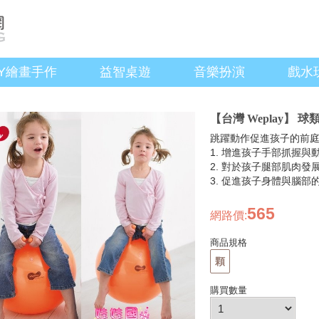
IY繪畫手作
益智桌遊
音樂扮演
戲水
【台灣 Weplay】 球
跳躍動作促進孩子的前
1. 增進孩子手部抓握與
2. 對於孩子腿部肌肉發
3. 促進孩子身體與腦部
565
網路價
:
商品規格
顆
購買數量