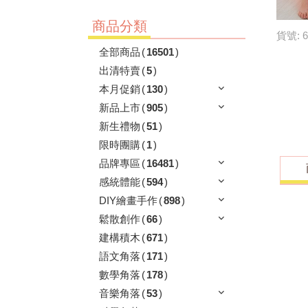
商品分類
貨號: 6
全部商品
(
16501
)
出清特賣
(
5
)
本月促銷
(
130
)
新品上市
(
905
)
新生禮物
(
51
)
限時團購
(
1
)
品牌專區
(
16481
)
感統體能
(
594
)
DIY繪畫手作
(
898
)
鬆散創作
(
66
)
建構積木
(
671
)
語文角落
(
171
)
數學角落
(
178
)
音樂角落
(
53
)