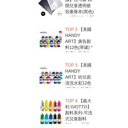
開兒童透明硬
殼畫冊本(黑色)
＊4開(4K).中間
入口有把手底
TOP 2
【美國
扣.資料袋.圖畫
HANDY
紙收集冊.收納
ART】廣告顏
冊
料12色(單罐) *
兒童無毒廣告
顏料，安全好
TOP 3
【美國
放心，彩繪DIY
HANDY
超有趣
ART】幼兒易
清洗水彩12色
(單罐) * 兒童無
毒水彩顏料，
TOP 4
【義大
安全好放心，
利 GIOTTO】
彩繪DIY超有趣
顏料系列-可洗
式兒童顏料
500ml＊易清