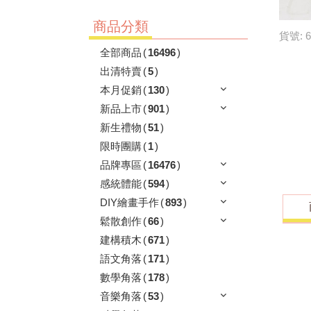
商品分類
貨號: 6
全部商品
(
16496
)
出清特賣
(
5
)
本月促銷
(
130
)
新品上市
(
901
)
新生禮物
(
51
)
限時團購
(
1
)
品牌專區
(
16476
)
感統體能
(
594
)
DIY繪畫手作
(
893
)
鬆散創作
(
66
)
建構積木
(
671
)
語文角落
(
171
)
數學角落
(
178
)
音樂角落
(
53
)