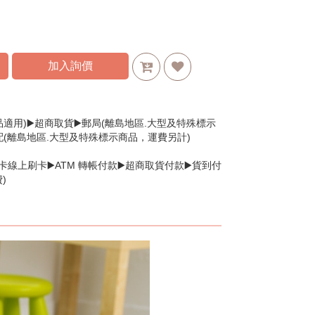
加入詢價
品適用)▶️超商取貨▶️郵局(離島地區.大型及特殊標示
配(離島地區.大型及特殊標示商品，運費另計)
卡線上刷卡▶️ATM 轉帳付款▶️超商取貨付款▶️貨到付
)