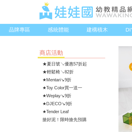
品牌專區
感統體能
建構積木
D
商店活動
★夏日號↘優惠57折起
★輕鬆椅↘82折
★Mentari↘9折
★Toy Color買一送一
★Weplay↘9折
★DJECO↘9折
★Tender Leaf
搶好泥！限時搶先預購