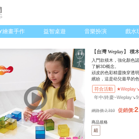
IY繪畫手作
益智桌遊
音樂扮演
戲水
【台灣 Weplay】 
入門款積木，強化顏色
了解3D概念。
頑皮的色彩精靈換穿透
繽紛，這是幼兒最早的
符合活動
★Weplay
年中/終慶~Weplay↘
2
促銷價
:
網路價:
2,310
商品規格
組