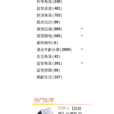
科學角落
(
248
)
益智桌遊
(
481
)
扮演角落
(
703
)
戲水玩沙
(
99
)
傢俱設備
(
868
)
寶寶園地
(
565
)
蒙特梭利
(
6
)
適合年齡分層
(
2899
)
生活角落
(
43
)
益智角落
(
391
)
益智拼圖
(
69
)
樂齡生活
(
107
)
熱門點擊
TOP 1
【娃娃
國】台灣製 四