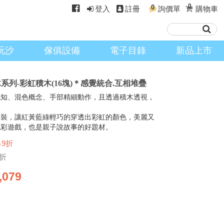
0
0
登入
註冊
詢價單
購物車
玩沙
傢俱設備
電子目錄
新品上市
積木系列-彩虹積木(16塊)＊感覺統合.互相堆疊
認知、混色概念、手部精細動作，且透過積木透視，
明裝，讓紅黃藍綠輕巧的穿透出彩虹的顏色，美麗又
色彩遊戲，也是親子說故事的好題材。
↘9折
9折
,079