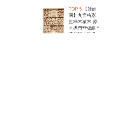
洗.水彩顏料.兒
TOP 5
【娃娃
童美勞.親子部
國】九宮格彩
落客推薦
虹櫸木積木-原
木拱門彎板組 *
華德福 * 建構
積木 * 創意發
想 * 彩虹積木