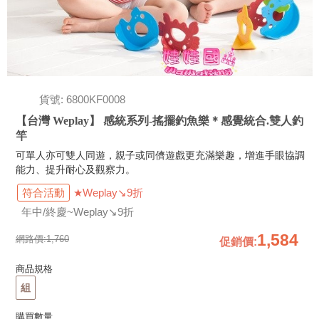
貨號: 6800KF0008
【台灣 Weplay】 感統系列-搖擺釣魚樂＊感覺統合.雙人釣
竿
可單人亦可雙人同遊，親子或同儕遊戲更充滿樂趣，增進手眼協調
能力、提升耐心及觀察力。
符合活動
★Weplay↘9折
年中/終慶~Weplay↘9折
1,584
網路價:
1,760
促銷價
:
商品規格
組
購買數量