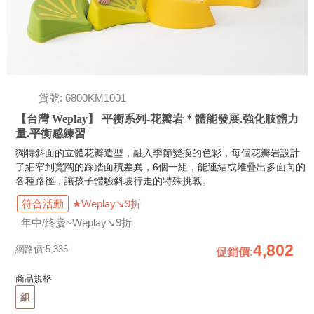
貨號: 6800KM1001
【台灣 Weplay】 平衡系列-花瓣岩＊體能發展.強化肢體力
量.平衡感練習
獨特斜面的立體花瓣造型，融入季節變換的色彩，每個花瓣岩設計
了細窄到寬闊的踩踏面積差異，6個一組，能連結或堆疊出多面向的
各種路徑，讓孩子體驗斜坡行走的特殊挑戰。
符合活動
★Weplay↘9折
年中/終慶~Weplay↘9折
4,802
網路價:
5,335
促銷價
:
商品規格
組