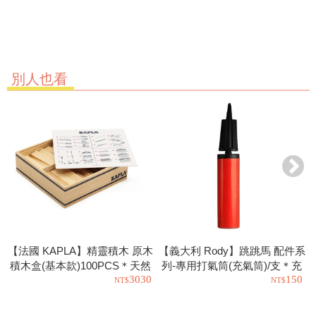
別人也看
【法國 KAPLA】精靈積木 原木
【義大利 Rody】跳跳馬 配件系
積木盒(基本款)100PCS＊天然
列-專用打氣筒(充氣筒)/支＊充
3030
150
松木益智操作幼教積木
氣工具.充氣球.玩具也可以使用