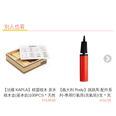
別人也看
【法國 KAPLA】精靈積木 原木
【義大利 Rody】跳跳馬 配件系
積木盒(基本款)100PCS＊天然
列-專用打氣筒(充氣筒)/支＊充
3030
150
松木益智操作幼教積木
氣工具.充氣球.玩具也可以使用