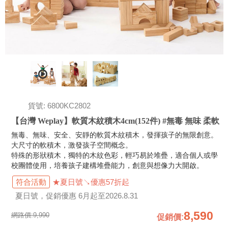
貨號: 6800KC2802
【台灣 Weplay】軟質木紋積木4cm(152件) #無毒 無味 柔軟
無毒、無味、安全、安靜的軟質木紋積木，發揮孩子的無限創意。
大尺寸的軟積木，激發孩子空間概念。
特殊的形狀積木，獨特的木紋色彩，輕巧易於堆疊，適合個人或學
校團體使用，培養孩子建構堆疊能力，創意與想像力大開啟。
符合活動
★夏日號↘優惠57折起
夏日號，促銷優惠 6月起至2026.8.31
8,590
網路價:
9,990
促銷價
: