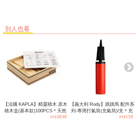
別人也看
【法國 KAPLA】精靈積木 原木
【義大利 Rody】跳跳馬 配件系
積木盒(基本款)100PCS＊天然
列-專用打氣筒(充氣筒)/支＊充
3030
150
松木益智操作幼教積木
氣工具.充氣球.玩具也可以使用