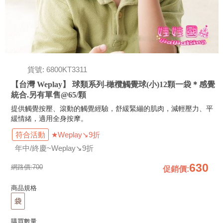
貨號: 6800KT3311
【台灣 Weplay】 球類系列-橄欖觸覺球(小)12顆一袋＊感覺
統合.另有單售@65/顆
提供觸覺按壓、滾動的觸覺經驗，舒緩緊繃的肌肉，減輕壓力、平
緩情緒，適用全身按摩。
符合活動
★Weplay↘9折
年中/終慶~Weplay↘9折
630
網路價:
700
促銷價
:
商品規格
袋
購買數量