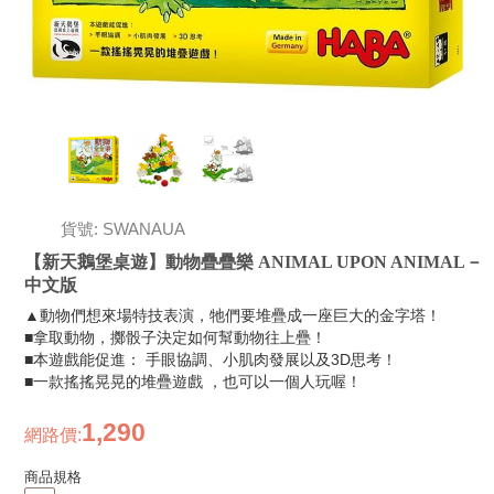
貨號: SWANAUA
【新天鵝堡桌遊】動物疊疊樂 ANIMAL UPON ANIMAL－
中文版
▲動物們想來場特技表演，牠們要堆疊成一座巨大的金字塔！
■拿取動物，擲骰子決定如何幫動物往上疊！
■本遊戲能促進： 手眼協調、小肌肉發展以及3D思考！
■一款搖搖晃晃的堆疊遊戲 ，也可以一個人玩喔！
1,290
網路價
:
商品規格