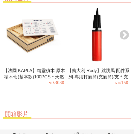
【法國 KAPLA】精靈積木 原木
【義大利 Rody】跳跳馬 配件系
積木盒(基本款)100PCS＊天然
列-專用打氣筒(充氣筒)/支＊充
3030
150
松木益智操作幼教積木
氣工具.充氣球.玩具也可以使用
開箱影片
0