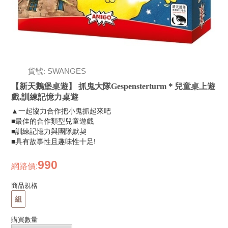
貨號: SWANGES
【新天鵝堡桌遊】 抓鬼大隊Gespensterturm＊兒童桌上遊
戲.訓練記憶力桌遊
▲一起協力合作把小鬼抓起來吧
■最佳的合作類型兒童遊戲
■訓練記憶力與團隊默契
■具有故事性且趣味性十足!
990
網路價
:
商品規格
組
購買數量