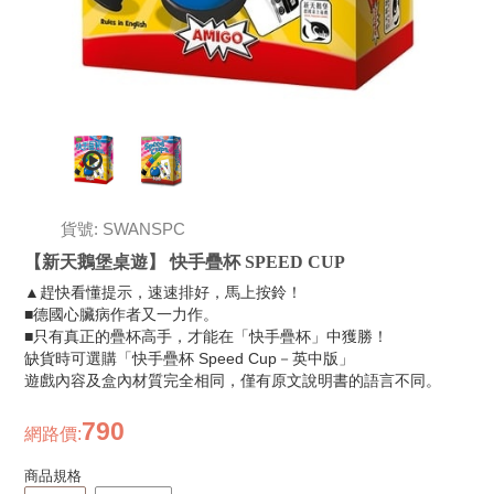
貨號: SWANSPC
【新天鵝堡桌遊】 快手疊杯 SPEED CUP
▲趕快看懂提示，速速排好，馬上按鈴！
■德國心臟病作者又一力作。
■只有真正的疊杯高手，才能在「快手疊杯」中獲勝！
缺貨時可選購「快手疊杯 Speed Cup－英中版」
遊戲內容及盒內材質完全相同，僅有原文說明書的語言不同。
790
網路價
:
商品規格