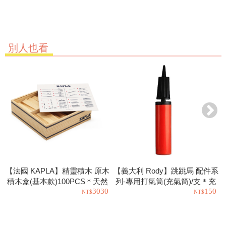
別人也看
【法國 KAPLA】精靈積木 原木
【義大利 Rody】跳跳馬 配件系
積木盒(基本款)100PCS＊天然
列-專用打氣筒(充氣筒)/支＊充
3030
150
松木益智操作幼教積木
氣工具.充氣球.玩具也可以使用