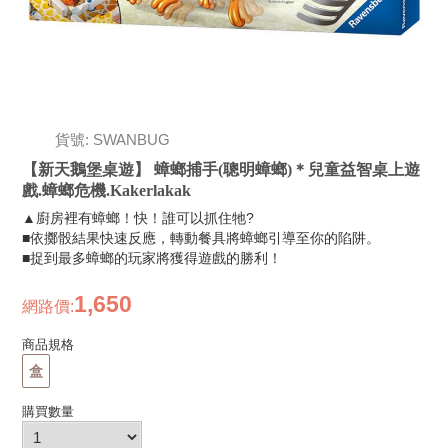
貨號: SWANBUG
【新天鵝堡桌遊】 蟑螂捕手(聰明蟑螂)＊兒童益智桌上遊
戲.蟑螂危機.Kakerlakak
▲廚房裡有蟑螂！快！誰可以抓住牠?
■依擲骰結果快速反應，轉動餐具將蟑螂引導至你的陷阱。
■捉到最多蟑螂的玩家將獲得遊戲的勝利！
1,650
網路價
:
商品規格
盒
購買數量