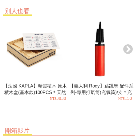
別人也看
【法國 KAPLA】精靈積木 原木
【義大利 Rody】跳跳馬 配件系
積木盒(基本款)100PCS＊天然
列-專用打氣筒(充氣筒)/支＊充
3030
150
松木益智操作幼教積木
氣工具.充氣球.玩具也可以使用
開箱影片