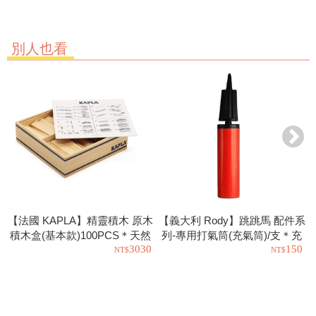
別人也看
【法國 KAPLA】精靈積木 原木
【義大利 Rody】跳跳馬 配件系
積木盒(基本款)100PCS＊天然
列-專用打氣筒(充氣筒)/支＊充
3030
150
松木益智操作幼教積木
氣工具.充氣球.玩具也可以使用