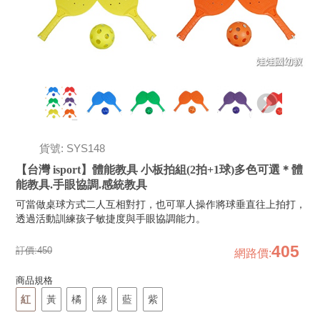
貨號: SYS148
【台灣 isport】體能教具 小板拍組(2拍+1球)多色可選＊體
能教具.手眼協調.感統教具
可當做桌球方式二人互相對打，也可單人操作將球垂直往上拍打，
透過活動訓練孩子敏捷度與手眼協調能力。
405
訂價:
450
網路價
:
商品規格
紅
黃
橘
綠
藍
紫