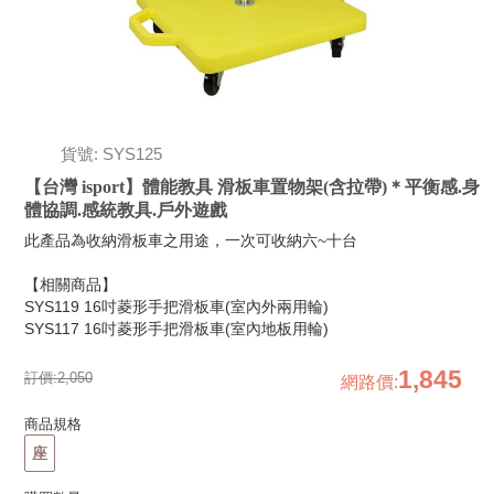
貨號: SYS125
【台灣 isport】體能教具 滑板車置物架(含拉帶)＊平衡感.身
體協調.感統教具.戶外遊戲
此產品為收納滑板車之用途，一次可收納六~十台
【相關商品】
SYS119 16吋菱形手把滑板車(室內外兩用輪)
SYS117 16吋菱形手把滑板車(室內地板用輪)
1,845
訂價:
2,050
網路價
:
商品規格
座