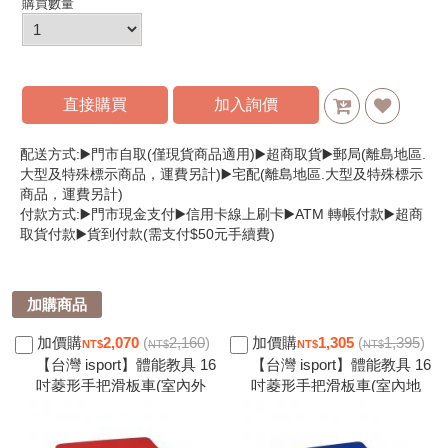
購買數量
直接購買
加入詢價
配送方式:▶️門市自取(僅現貨商品適用)▶️超商取貨▶️郵局(離島地區.
大型及特殊標示商品，運費另計)▶️宅配(離島地區.大型及特殊標示
商品，運費另計)
付款方式:▶️門市現金支付▶️信用卡線上刷卡▶️ATM 轉帳付款▶️超商
取貨付款▶️貨到付款(需支付$50元手續費)
加購商品
加價購
2,070
(
2,160
)
加價購
1,305
(
1,395
)
【台灣 isport】體能教具 16
【台灣 isport】體能教具 16
吋菱形手把滑板車(室內外
吋菱形手把滑板車(室內地
兩用輪)多色可選＊平衡感.
板用輪)多色可選＊平衡感.
身體協調.感統教具.戶外遊
身體協調.感統教具.戶外遊