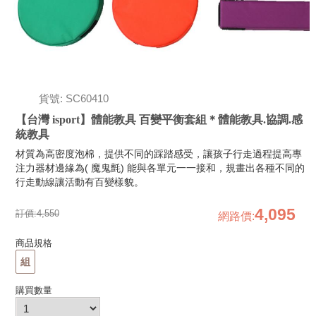
貨號: SC60410
【台灣 isport】體能教具 百變平衡套組＊體能教具.協調.感
統教具
材質為高密度泡棉，提供不同的踩踏感受，讓孩子行走過程提高專
注力器材邊緣為( 魔鬼氈) 能與各單元一一接和，規畫出各種不同的
行走動線讓活動有百變樣貌。
4,095
訂價:
4,550
網路價
:
商品規格
組
購買數量