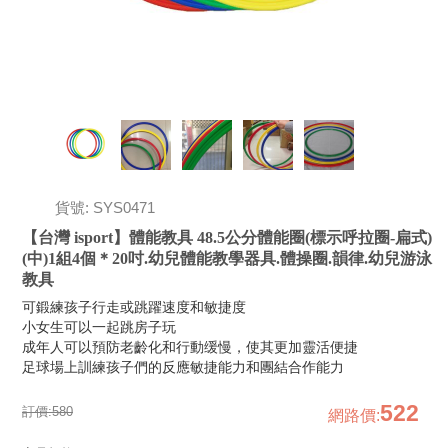
貨號: SYS0471
【台灣 isport】體能教具 48.5公分體能圈(標示呼拉圈-扁式)
(中)1組4個＊20吋.幼兒體能教學器具.體操圈.韻律.幼兒游泳
教具
可鍛練孩子行走或跳躍速度和敏捷度
小女生可以一起跳房子玩
成年人可以預防老齡化和行動缓慢，使其更加靈活便捷
足球場上訓練孩子們的反應敏捷能力和團結合作能力
522
訂價:
580
網路價
: