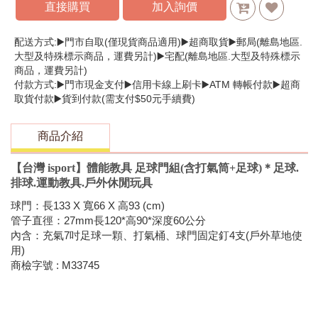
直接購買
加入詢價
配送方式:▶️門市自取(僅現貨商品適用)▶️超商取貨▶️郵局(離島地區.
大型及特殊標示商品，運費另計)▶️宅配(離島地區.大型及特殊標示
商品，運費另計)
付款方式:▶️門市現金支付▶️信用卡線上刷卡▶️ATM 轉帳付款▶️超商
取貨付款▶️貨到付款(需支付$50元手續費)
商品介紹
【台灣 isport】體能教具 足球門組(含打氣筒+足球)＊足球.
排球.運動教具.戶外休閒玩具
球門：長133 X 寬66 X 高93 (cm)
管子直徑：27mm長120*高90*深度60公分
內含：充氣7吋足球一顆、打氣桶、球門固定釘4支(戶外草地使
用)
商檢字號 : M33745