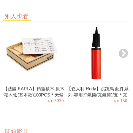
別人也看
【法國 KAPLA】精靈積木 原木
【義大利 Rody】跳跳馬 配件系
積木盒(基本款)100PCS＊天然
列-專用打氣筒(充氣筒)/支＊充
3030
150
松木益智操作幼教積木
氣工具.充氣球.玩具也可以使用
開箱影片