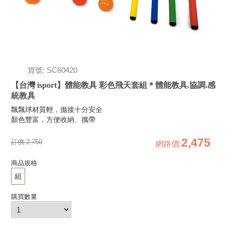
貨號: SC60420
【台灣 isport】體能教具 彩色飛天套組＊體能教具.協調.感
統教具
飄飄球材質輕，拋接十分安全
顏色豐富，方便收納、攜帶
2,475
訂價:
2,750
網路價
:
商品規格
組
購買數量